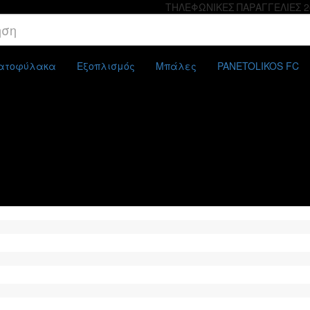
ΤΗΛΕΦΩΝΙΚΕΣ ΠΑΡΑΓΓΕΛΙΕΣ 2
ματοφύλακα
Εξοπλισμός
Μπάλες
PANETOLIKOS FC