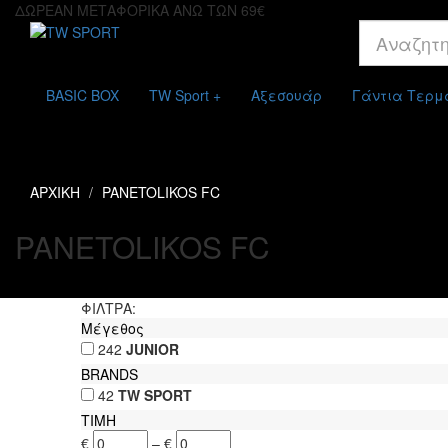
ΔΩΡΕΑΝ ΜΕΤΑΦΟΡΙΚΑ ΑΝΩ ΤΩΝ 69€
BASIC BOX
TW Sport +
Αξεσουάρ
Γάντια Τερ
ΑΡΧΙΚΗ
PANETOLIKOS FC
PANETOLIKOS FC
ΦΙΛΤΡΑ:
Μέγεθος
242
JUNIOR
BRANDS
42
TW SPORT
ΤΙΜH
€
–
€