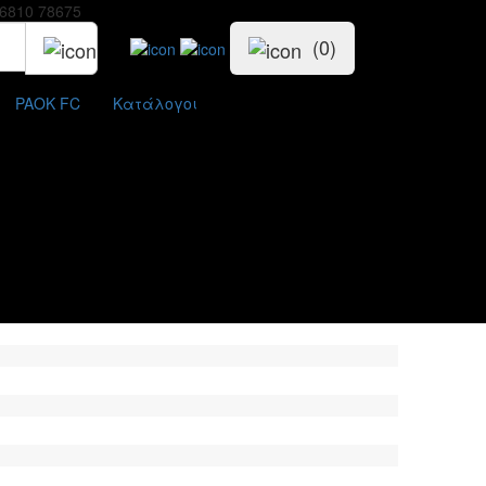
6810 78675
(0)
PAOK FC
Κατάλογοι