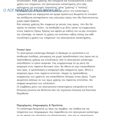
Ιστοσελίδα»). Κάθε χρήστης που εισέρχεται και συναλλάσσεται ή κάνει
χρήση των υπηρεσιών του ηλεκτρονικού καταστήματος (στο εξής
καλούμενος για συντομία "επισκέπτης" ή/και "χρήστης" ή "πελάτης"
Ο ΛΟΓΑΡΙΑΣΜΟΣ ΜΟΥ
WISHLIST
αναλόγως του αν περιορίζεται σε επίσκεψη μόνον στο κατάστημα ή
πραγματοποιεί και παραγγελία και αγορά προϊόντων) θεωρείται ότι συναινεί
και αποδέχεται ανεπιφύλακτα τους κατωτέρω όρους που εδώ διατυπώνονται,
χωρίς καμία εξαίρεση.
Εάν κάποιος χρήστης δεν συμφωνεί με αυτούς τους όρους, τότε δεν θα
πρέπει να πατήσει «κλικ», να αποδεχθεί ή με άλλο τρόπο να συμφωνήσει,
στους παρόντες Όρους Χρήσης και οφείλει με ευθύνη του να μην συνεχίσει
την επίσκεψη, να παύσει τη χρήση του ισοτόπου καθώς επίσης και κάθε
συναλλαγή ή χρήση των υπηρεσιών του ηλεκτρονικού καταστήματος.
Γενικοί όροι
Το ηλεκτρονικό κατάστημα διατηρεί το δικαίωμα να τροποποιεί ή να
αναθεωρεί ελεύθερα, μονομερώς και χωρίς προειδοποίηση τoυς όρους και τις
προϋποθέσεις χρήσης και συναλλαγών από το ηλεκτρονικό κατάστημα,
οποτεδήποτε το κρίνει αναγκαίο. Σας ενημερώνουμε ότι με μόνη την
ανάρτηση στον παρόντα δικτυακό τόπο, θα τίθεται σε ισχύ οποιοσδήποτε
νέος όρος, ή τροποποίηση ή κατάργηση ήδη υπάρχοντος όρου. Μόνη η
ανάρτηση όρων στον παρόντα ιστότοπο, πληροί τις προϋποθέσεις
ενημέρωσης των χρηστών για οποιεσδήποτε αλλαγές στους όρους. Τυχόν
ακυρότητα κάποιων εκ των όρων χρήσης του παρόντος ιστοτόπου, δεν
επιφέρει ακυρότητα των υπολοίπων.
Οι συμβάσεις μέσω του ηλεκτρονικού καταστήματος καταρτίζονται στην
Ελληνική γλώσσα και διέπονται από την ισχύουσα ελληνική και Κοινοτική
Νομοθεσία.
Παρεχόμενες πληροφορίες & Προϊόντα
Το κατάστημα δεσμεύεται ως προς την ακρίβεια, την αλήθεια και την
πληρότητα των πληροφοριών που παρατίθενται στο ηλεκτρονικό κατάστημα,
σε ότι αφορά την ταυτότητα του Καταστήματος, όσο και τις παρεχόμενες