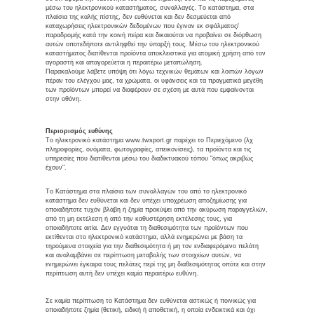
μέσω του ηλεκτρονικού καταστήματος, συναλλαγές. Το κατάστημα, στα
πλαίσια της καλής πίστης, δεν ευθύνεται και δεν δεσμεύεται από
καταχωρήσεις ηλεκτρονικών δεδομένων που έγιναν εκ σφάλματος/
παραδρομής κατά την κοινή πείρα και δικαιούται να προβαίνει σε διόρθωση
αυτών οποτεδήποτε αντιληφθεί την ύπαρξή τους. Μέσω του ηλεκτρονικού
καταστήματος διατίθενται προϊόντα αποκλειστικά για ατομική χρήση από τον
αγοραστή και απαγορεύεται η περαιτέρω μεταπώληση.
Παρακαλούμε λάβετε υπόψη ότι λόγω τεχνικών θεμάτων και λοιπών λόγων
πέραν του ελέγχου μας, τα χρώματα, οι υφάνσεις και τα πραγματικά μεγέθη
των προϊόντων μπορεί να διαφέρουν σε σχέση με αυτά που εμφαίνονται
στην οθόνη.
Περιορισμός ευθύνης
Το ηλεκτρονικό κατάστημα www.twsport.gr παρέχει το Περιεχόμενο (λχ
πληροφορίες, ονόματα, φωτογραφίες, απεικονίσεις), τα προϊόντα και τις
υπηρεσίες που διατίθενται μέσω του διαδικτυακού τόπου "όπως ακριβώς
έχουν".
Το Κατάστημα στα πλαίσια των συναλλαγών του από το ηλεκτρονικό
κατάστημα δεν ευθύνεται και δεν υπέχει υποχρέωση αποζημίωσης για
οποιαδήποτε τυχόν βλάβη ή ζημία προκύψει από την ακύρωση παραγγελιών,
από τη μη εκτέλεση ή από την καθυστέρηση εκτέλεσης τους, για
οποιαδήποτε αιτία. Δεν εγγυάται τη διαθεσιμότητα των προϊόντων που
εκτίθενται στο ηλεκτρονικό κατάστημα, αλλά ενημερώνει με βάση τα
τηρούμενα στοιχεία για την διαθεσιμότητα ή μη τον ενδιαφερόμενο πελάτη
και αναλαμβάνει σε περίπτωση μεταβολής των στοιχείων αυτών, να
ενημερώνει έγκαιρα τους πελάτες περί της μη διαθεσιμότητας οπότε και στην
περίπτωση αυτή δεν υπέχει καμία περαιτέρω ευθύνη.
Σε καμία περίπτωση το Κατάστημα δεν ευθύνεται αστικώς ή ποινικώς για
οποιαδήποτε ζημία (θετική, ειδική ή αποθετική, η οποία ενδεικτικά και όχι