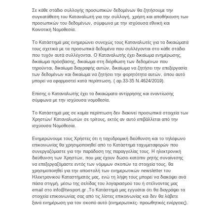
Σε κάθε στάδιο συλλογής προσωπικών δεδομένων θα ζητήσουμε την
συγκατάθεση του Καταναλωτή για την συλλογή, χρήση και αποθήκευση των
προσωπικών του δεδομένων, σύμφωνα με την ισχύουσα εθνική και
Κοινοτική Νομοθεσία.
Το Κατάστημά μας ενημερώνει συνεχώς τους Καταναλωτές για τα δικαιώματά
τους σχετικά με τα προσωπικά δεδομένα που συλλέγονται στο κάθε στάδιο
που τυχόν αυτά συλλέγονται. Ο Καταναλωτής έχει δικαίωμα ενημέρωσης,
δικαίωμα πρόσβασης, δικαίωμα στη διόρθωση των δεδομένων που
τηρούνται, δικαίωμα διαγραφής αυτών, δικαίωμα να ζητήσει την επεξεργασία
των δεδομένων και δικαίωμα να ζητήσει την φορητότητα αυτών, όπου αυτό
μπορεί να εφαρμοστεί κατά περίπτωση. ( αρ.33-35 Ν.4624/2019).
Επίσης ο Καταναλωτής έχει τα δικαιώματα αντίρρησης και εναντίωσης
σύμφωνα με την ισχύουσα νομοθεσία.
Το Κατάστημά μας σε καμία περίπτωση δεν διακινεί προσωπικά στοιχεία των
Χρηστών/ Καταναλωτών σε τρίτους, εκτός αν αυτό επιβάλλεται από την
ισχύουσα Νομοθεσία.
Ενημερώνουμε τους Χρήστες ότι η ταχυδρομική διεύθυνση και το τηλέφωνο
επικοινωνίας θα χρησιμοποιηθεί από το Κατάστημά ταχυμεταφορών που
συνεργαζόμαστε για την παράδοση της παραγγελίας τους. Η ηλεκτρονική
διεύθυνση των Χρηστών, που μας έχουν δώσει κατόπιν ρητής συναίνεσης
να επεξεργαζόμαστε εντός των νόμιμων σκοπών τα στοιχεία τους, θα
χρησιμοποιηθεί για την αποστολή των ενημερωτικών newsletter του
Ηλεκτρονικού Καταστήματός μας, ενώ τη λήψη τους μπορεί να διακόψει ανά
πάσα στιγμή, μέσω της σελίδας του λογαριασμού του ή στέλνοντας μας
email στο info@twsport.gr .Το Κατάστημά μας εγγυάται ότι θα διαγράψει τα
στοιχεία επικοινωνίας σας από τις λίστες επικοινωνίας και δεν θα λάβετε
ξανά ενημέρωση για τον σκοπό αυτό (ενημερωτικές- προωθητικές ενέργειες).