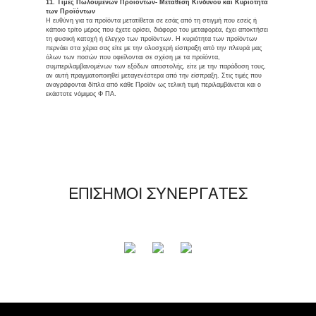
11. Τιμές Πωλούμενων Προϊόντων- Μετάθεση Κινδύνου και Κυριότητα
των Προϊόντων
Η ευθύνη για τα προϊόντα μετατίθεται σε εσάς από τη στιγμή που εσείς ή
κάποιο τρίτο μέρος που έχετε ορίσει, διάφορο του μεταφορέα, έχει αποκτήσει
τη φυσική κατοχή ή έλεγχο των προϊόντων. Η κυριότητα των προϊόντων
περνάει στα χέρια σας είτε με την ολοσχερή είσπραξη από την πλευρά μας
όλων των ποσών που οφείλονται σε σχέση με τα προϊόντα,
συμπεριλαμβανομένων των εξόδων αποστολής, είτε με την παράδοση τους,
αν αυτή πραγματοποιηθεί μεταγενέστερα από την είσπραξη. Στις τιμές που
αναγράφονται δίπλα από κάθε Προϊόν ως τελική τιμή περιλαμβάνεται και ο
εκάστοτε νόμιμος Φ ΠΑ.
ΕΠΙΣΗΜΟΙ ΣΥΝΕΡΓΑΤΕΣ