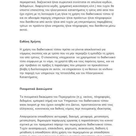
περιοριστικά, διαζευκτικά ή/και σωρευτικά συνίσταται σε απώλεια κερδών,
δεδομένων, διαφυγόντα κέρδη, χρηματική ικανοποίηση κλπ.) που τυχόν θα
υποστεί επισκέπτης του ηλεκτρονικού καταστήματος ή τρίτος από αιτία που
έχει σχέση με τη λειτουργία ή μη ή/και τη χρήση του διαδικτυακού τόπου ή/
και σε αδυναμία παροχής υπηρεσιών ή/και προϊόντων ή/και πληροφοριών
που διατίθενται από αυτόν ή/και από τυχόν μη επιτρεπόμενες παρεμβάσεις
τρίτων σε προϊόντα ή/και υπηρεσίες ή/και πληροφορίες που διατίθενται μέσω
αυτού.
Ευθύνη Χρήστη
Η χρήση του διαδικτυακού τόπου πρέπει να γίνεται αποκλειστικά για
νόμιμους σκοπούς και με τρόπο που να μην περιορίζει ή εμποδίζει τη χρήση
του από τρίτους. Ο επισκέπτης υποχρεούται να χρησιμοποιεί το διαδικτυακό
τόπο σύμφωνα με το νόμο, τα χρηστά ήθη και τους παρόντες όρους, και να
μην προβαίνει σε πράξεις ή παραλείψεις που μπορούν να προκαλέσουν
βλάβη ή δυσλειτουργία σε αυτόν, να επηρεάσουν ή να θέσουν σε κίνδυνο
την παροχή των υπηρεσιών της Ιστοσελίδας και του Ηλεκτρονικού
Καταστήματος.
Πνευματικά Δικαιώματα
Tα πνευματικά δικαιώματα του Περιεχομένου (π.χ. εικόνες, πληροφορίες,
δεδομένα, εμπορικό σήμα) και των Υπηρεσιών του διαδικτυακού τόπου
www.twsport.gr που έχουν εισαχθεί στο Δίκτυο, προστατεύονται από τους
ελληνικούς, κοινοτικούς και διεθνείς νόμους περί πνευματικής ιδιοκτησίας.
Απαγορεύεται οποιαδήποτε αντιγραφή, διανομή, μεταφορά, μεταποίηση,
μεταπώληση, δημιουργία παράγωγης εργασίας ή παραπλάνηση του κοινού
σχετικά με τον πραγματικό πάροχο του περιεχομένου διαδικτυακού τόπου.
Τυχόν αναπαραγωγή, επανέκδοση, φόρτωση, ανακοίνωση, διάδοση ή
μετάδοση ή οποιαδήποτε άλλη χρήση του περιεχομένου με οποιοδήποτε