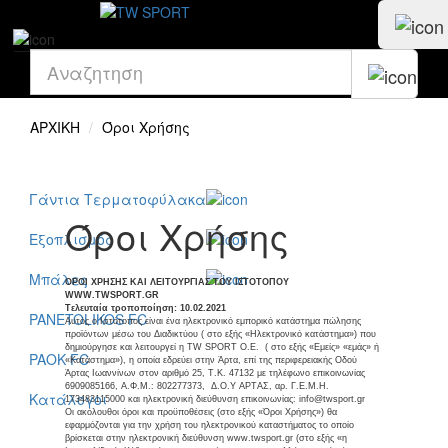
BASIC BOX
TW Sport +
ΑΡΧΙΚΗ
Όροι Χρήσης
Αξεσουάρ
Γάντια Τερματοφύλακα
Όροι Χρήσης
Εξοπλισμός
Μπάλες
OΡΟΙ ΧΡΗΣΗΣ ΚΑΙ ΛΕΙΤΟΥΡΓΙΑΣ ΤΟΥ ΙΣΤΟΤΟΠΟΥ
WWW.TWSPORT.GR
Τελευταία τροποποίηση: 10.02.2021
PANETOLIKOS FC
Αυτός ο Ιστότοπος είναι ένα ηλεκτρονικό εμπορικό κατάστημα πώλησης
προϊόντων μέσω του Διαδικτύου ( στο εξής «Ηλεκτρονικό κατάστημα») που
δημιούργησε και λειτουργεί η TW SPORT Ο.Ε. ( στο εξής «Εμείς» «εμάς» ή
PAOK FC
«Κατάστημα»), η οποία εδρεύει στην Άρτα, επί της περιφερειακής Οδού
Άρτας Ιωαννίνων στον αριθμό 25, Τ.Κ. 47132 με τηλέφωνο επικοινωνίας
6909085166, Α.Φ.Μ.: 802277373,
Δ.Ο.Υ ΑΡΤΑΣ, αρ. Γ.Ε.Μ.Η.
Κατάλογοι
173483115000 και ηλεκτρονική διεύθυνση επικοινωνίας: info@twsport.gr
Οι ακόλουθοι όροι και προϋποθέσεις (στο εξής «Όροι Χρήσης») θα
εφαρμόζονται για την χρήση του ηλεκτρονικού καταστήματος το οποίο
βρίσκεται στην ηλεκτρονική διεύθυνση www.twsport.gr (στο εξής «η