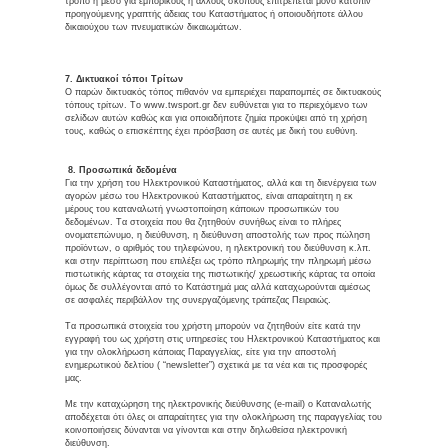
τρόπο ή μέσο για εμπορικούς ή άλλους σκοπούς επιτρέπεται μόνο κατόπιν
προηγούμενης γραπτής άδειας του Καταστήματος ή οποιουδήποτε άλλου
δικαιούχου των πνευματικών δικαιωμάτων.
7. Δικτυακοί τόποι Τρίτων
Ο παρών δικτυακός τόπος πιθανόν να εμπεριέχει παραπομπές σε δικτυακούς
τόπους τρίτων. Το www.twsport.gr δεν ευθύνεται για το περιεχόμενο των
σελίδων αυτών καθώς και για οποιαδήποτε ζημία προκύψει από τη χρήση
τους, καθώς ο επισκέπτης έχει πρόσβαση σε αυτές με δική του ευθύνη.
8. Προσωπικά δεδομένα
Για την χρήση του Ηλεκτρονικού Καταστήματος, αλλά και τη διενέργεια των
αγορών μέσω του Ηλεκτρονικού Καταστήματος, είναι απαραίτητη η εκ
μέρους του καταναλωτή γνωστοποίηση κάποιων προσωπικών του
δεδομένων. Τα στοιχεία που θα ζητηθούν συνήθως είναι το πλήρες
ονοματεπώνυμο, η διεύθυνση, η διεύθυνση αποστολής των προς πώληση
προϊόντων, ο αριθμός του τηλεφώνου, η ηλεκτρονική του διεύθυνση κ.λπ.
και στην περίπτωση που επιλέξει ως τρόπο πληρωμής την πληρωμή μέσω
πιστωτικής κάρτας τα στοιχεία της πιστωτικής/ χρεωστικής κάρτας τα οποία
όμως δε συλλέγονται από το Κατάστημά μας αλλά καταχωρούνται αμέσως
σε ασφαλές περιβάλλον της συνεργαζόμενης τράπεζας Πειραιώς.
Τα προσωπικά στοιχεία του χρήστη μπορούν να ζητηθούν είτε κατά την
εγγραφή του ως χρήστη στις υπηρεσίες του Ηλεκτρονικού Καταστήματος και
για την ολοκλήρωση κάποιας Παραγγελίας, είτε για την αποστολή
ενημερωτικού δελτίου ( “newsletter”) σχετικά με τα νέα και τις προσφορές
μας.
Με την καταχώρηση της ηλεκτρονικής διεύθυνσης (e-mail) ο Καταναλωτής
αποδέχεται ότι όλες οι απαραίτητες για την ολοκλήρωση της παραγγελίας του
κοινοποιήσεις δύνανται να γίνονται και στην δηλωθείσα ηλεκτρονική
διεύθυνση.