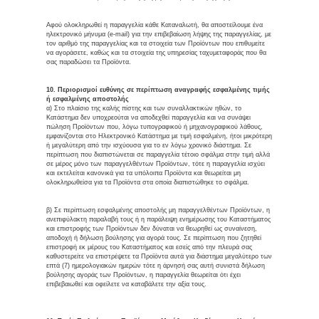
Αφού ολοκληρωθεί η παραγγελία κάθε Καταναλωτή, θα αποστείλουμε ένα
ηλεκτρονικό μήνυμα (e-mail) για την επιβεβαίωση λήψης της παραγγελίας, με
τον αριθμό της παραγγελίας και τα στοιχεία των Προϊόντων που επιθυμείτε
να αγοράσετε, καθώς και τα στοιχεία της υπηρεσίας ταχυμεταφοράς που θα
σας παραδώσει τα Προϊόντα.
10. Περιορισμοί ευθύνης σε περίπτωση αναγραφής εσφαλμένης τιμής
ή εσφαλμένης αποστολής
α) Στο πλαίσιο της καλής πίστης και των συναλλακτικών ηθών, το
Κατάστημα δεν υποχρεούται να αποδεχθεί παραγγελία και να συνάψει
πώληση Προϊόντων που, λόγω τυπογραφικού ή μηχανογραφικού λάθους,
εμφανίζονται στο Ηλεκτρονικό Κατάστημα με τιμή εσφαλμένη, ήτοι μικρότερη
ή μεγαλύτερη από την ισχύουσα για το εν λόγω χρονικό διάστημα. Σε
περίπτωση που διαπιστώνεται σε παραγγελία τέτοιο σφάλμα στην τιμή αλλά
σε μέρος μόνο των παραγγελθέντων Προϊόντων, τότε η παραγγελία ισχύει
και εκτελείται κανονικά για τα υπόλοιπα Προϊόντα και θεωρείται μη
ολοκληρωθείσα για τα Προϊόντα στα οποία διαπιστώθηκε το σφάλμα.
β) Σε περίπτωση εσφαλμένης αποστολής μη παραγγελθέντων Προϊόντων, η
ανεπιφύλακτη παραλαβή τους ή η παράλειψη ενημέρωσης του Καταστήματος
και επιστροφής των Προϊόντων δεν δύναται να θεωρηθεί ως συναίνεση,
αποδοχή ή δήλωση βούλησης για αγορά τους. Σε περίπτωση που ζητηθεί
επιστροφή εκ μέρους του Καταστήματος και εσείς από την πλευρά σας
καθυστερείτε να επιστρέψετε τα Προϊόντα αυτά για διάστημα μεγαλύτερο των
επτά (7) ημερολογιακών ημερών τότε η άρνησή σας αυτή συνιστά δήλωση
βούλησης αγοράς των Προϊόντων, η παραγγελία θεωρείται ότι έχει
επιβεβαιωθεί και οφείλετε να καταβάλετε την αξία τους.