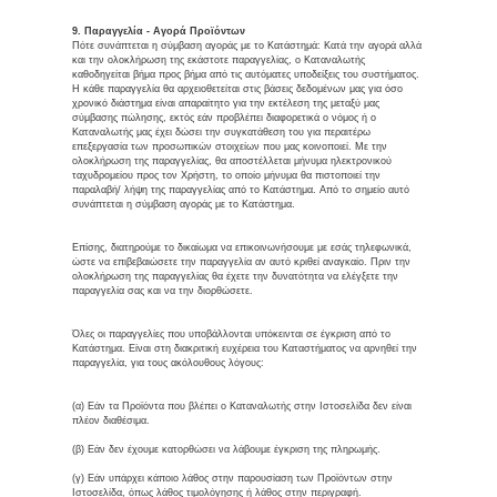
9. Παραγγελία - Αγορά Προϊόντων
Πότε συνάπτεται η σύμβαση αγοράς με το Κατάστημά: Κατά την αγορά αλλά
και την ολοκλήρωση της εκάστοτε παραγγελίας, ο Καταναλωτής
καθοδηγείται βήμα προς βήμα από τις αυτόματες υποδείξεις του συστήματος.
Η κάθε παραγγελία θα αρχειοθετείται στις βάσεις δεδομένων μας για όσο
χρονικό διάστημα είναι απαραίτητο για την εκτέλεση της μεταξύ μας
σύμβασης πώλησης, εκτός εάν προβλέπει διαφορετικά ο νόμος ή ο
Καταναλωτής μας έχει δώσει την συγκατάθεση του για περαιτέρω
επεξεργασία των προσωπικών στοιχείων που μας κοινοποιεί. Με την
ολοκλήρωση της παραγγελίας, θα αποστέλλεται μήνυμα ηλεκτρονικού
ταχυδρομείου προς τον Χρήστη, το οποίο μήνυμα θα πιστοποιεί την
παραλαβή/ λήψη της παραγγελίας από το Κατάστημα. Από το σημείο αυτό
συνάπτεται η σύμβαση αγοράς με το Κατάστημα.
Επίσης, διατηρούμε το δικαίωμα να επικοινωνήσουμε με εσάς τηλεφωνικά,
ώστε να επιβεβαιώσετε την παραγγελία αν αυτό κριθεί αναγκαίο. Πριν την
ολοκλήρωση της παραγγελίας θα έχετε την δυνατότητα να ελέγξετε την
παραγγελία σας και να την διορθώσετε.
Όλες οι παραγγελίες που υποβάλλονται υπόκεινται σε έγκριση από το
Κατάστημα. Είναι στη διακριτική ευχέρεια του Καταστήματος να αρνηθεί την
παραγγελία, για τους ακόλουθους λόγους:
(α) Εάν τα Προϊόντα που βλέπει ο Καταναλωτής στην Ιστοσελίδα δεν είναι
πλέον διαθέσιμα.
(β) Εάν δεν έχουμε κατορθώσει να λάβουμε έγκριση της πληρωμής.
(γ) Εάν υπάρχει κάποιο λάθος στην παρουσίαση των Προϊόντων στην
Ιστοσελίδα, όπως λάθος τιμολόγησης ή λάθος στην περιγραφή.